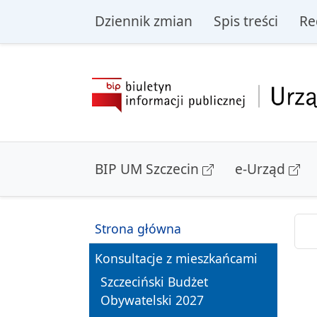
przejdź do głównego menu
przejdź do treśc
Dziennik zmian
Spis treści
Re
BIP UM Szczecin
e-Urząd
Strona główna
Konsultacje z mieszkańcami
Szczeciński Budżet
Obywatelski 2027