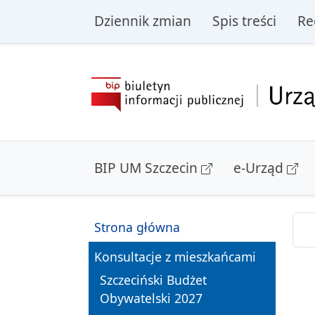
przejdź do głównego menu
przejdź do treśc
Dziennik zmian
Spis treści
Re
BIP UM Szczecin
e-Urząd
Strona główna
Konsultacje z mieszkańcami
Szczeciński Budżet
Obywatelski 2027