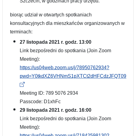
Szczecin, w godzinach pracy urzędu.
biorąc udział w otwartych spotkaniach
konsultacyjnych dla mieszkańców organizowanych w
terminach:
27 listopada 2021 r. godz. 13:00
Link bezpośredni do spotkania (Join Zoom
Meeting):
https://us04web.zoom.us/j/78950762934?
pwd=Y0tkdXZ6VHNmS1pXTCt2dHFCdzJFQT09
Meeting ID: 789 5076 2934
Passcode: D1xhFc
29 listopada 2021 r. godz. 16:00
Link bezpośredni do spotkania (Join Zoom
Meeting):
https://us04web.zoom.us/j/71842598130?