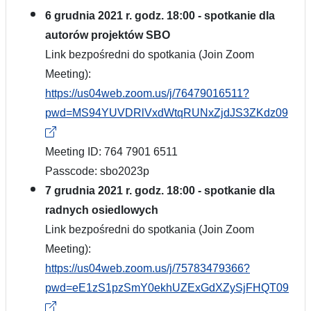
6 grudnia 2021 r. godz. 18:00 - spotkanie dla
autorów projektów SBO
Link bezpośredni do spotkania (Join Zoom
Meeting):
https://us04web.zoom.us/j/76479016511?
pwd=MS94YUVDRlVxdWtqRUNxZjdJS3ZKdz09
Meeting ID: 764 7901 6511
Passcode: sbo2023p
7 grudnia 2021 r. godz. 18:00 - spotkanie dla
radnych osiedlowych
Link bezpośredni do spotkania (Join Zoom
Meeting):
https://us04web.zoom.us/j/75783479366?
pwd=eE1zS1pzSmY0ekhUZExGdXZySjFHQT09