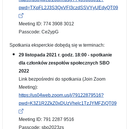
pwd=TXpFL2J3S3QxVFI3czdSSVYyUEdyQT09
Meeting ID: 774 3908 3012
Passcode: Ce2ypG
Spotkania eksperckie dobędą się w terminach:
29 listopada 2021 r. godz. 18:00 - spotkanie
dla członków zespołów społecznych SBO
2022
Link bezpośredni do spotkania (Join Zoom
Meeting):
https://us04web.zoom.us/j/79122879516?
pwd=K3Z1R2ZkZ0xDUzVhelc1TzJYMFZiQT09
Meeting ID: 791 2287 9516
Passcode: sbo2023zs