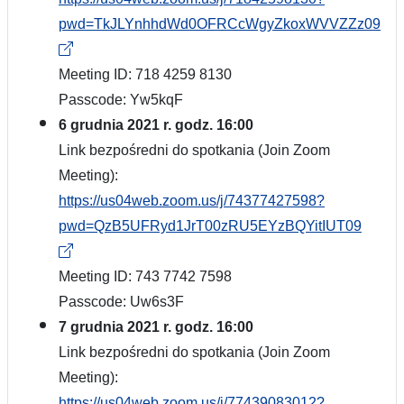
pwd=TkJLYnhhdWd0OFRCcWgyZkoxWVVZZz09
Meeting ID: 718 4259 8130
Passcode: Yw5kqF
6 grudnia 2021 r. godz. 16:00
Link bezpośredni do spotkania (Join Zoom
Meeting):
https://us04web.zoom.us/j/74377427598?
pwd=QzB5UFRyd1JrT00zRU5EYzBQYitIUT09
Meeting ID: 743 7742 7598
Passcode: Uw6s3F
7 grudnia 2021 r. godz. 16:00
Link bezpośredni do spotkania (Join Zoom
Meeting):
https://us04web.zoom.us/j/77439083012?