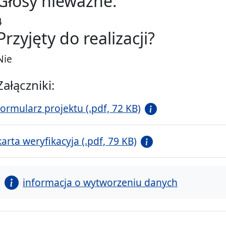
Głosy nieważne:
4
Przyjęty do realizacji?
Nie
Załączniki:
formularz projektu (.pdf, 72 KB)
karta weryfikacyja (.pdf, 79 KB)
informacja o wytworzeniu danych