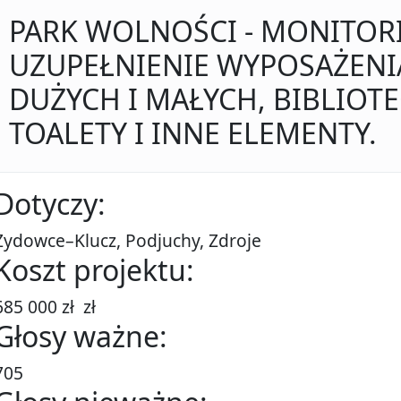
PARK WOLNOŚCI - MONITOR
UZUPEŁNIENIE WYPOSAŻENI
DUŻYCH I MAŁYCH, BIBLIOT
TOALETY I INNE ELEMENTY.
Dotyczy:
Żydowce–Klucz, Podjuchy, Zdroje
Koszt projektu:
685 000 zł zł
Głosy ważne:
705