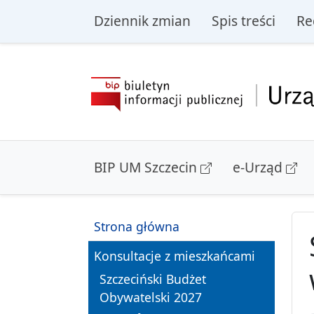
przejdź do głównego menu
przejdź do treśc
Dziennik zmian
Spis treści
Re
BIP UM Szczecin
e-Urząd
Strona główna
Konsultacje z mieszkańcami
Szczeciński Budżet
Obywatelski 2027