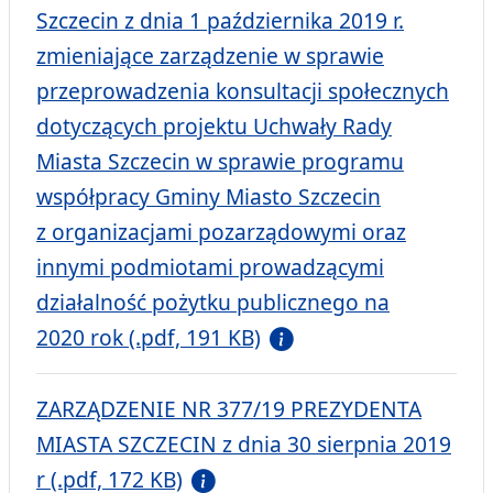
Szczecin z dnia 1 października 2019 r.
zmieniające zarządzenie w sprawie
przeprowadzenia konsultacji społecznych
dotyczących projektu Uchwały Rady
Miasta Szczecin w sprawie programu
współpracy Gminy Miasto Szczecin
z organizacjami pozarządowymi oraz
innymi podmiotami prowadzącymi
działalność pożytku publicznego na
2020 rok (.pdf, 191 KB)
ZARZĄDZENIE NR 377/19 PREZYDENTA
MIASTA SZCZECIN z dnia 30 sierpnia 2019
r (.pdf, 172 KB)