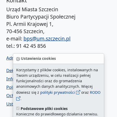
Kontakt
Urząd Miasta Szczecin
Biuro Partycypacji Społecznej
Pl. Armii Krajowej 1,
70-456 Szczecin,
e-mail:
bps@um.szczecin.pl
tel.: 91 42 45 856
Administrator BIP UM
Ustawienia cookies
Deklaracja dostępności
Korzystamy z plików cookies, instalowanych na
Twoim urządzeniu, w celu realizacji pełnej
Informacja o urzędzie w ETR
funkcjonalności oraz do gromadzenia
anonimowych danych analitycznych. Więcej
Polityka prywatności
dowiesz się z
polityki prywatności
oraz
RODO
Ochrona danych osobowych
.
Ustawienia cookies
Podstawowe pliki cookies
Konieczne do prawidłowego działania serwisu.