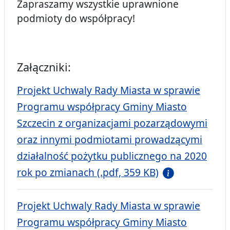
Zapraszamy wszystkie uprawnione
podmioty do współpracy!
Załączniki:
Projekt Uchwaly Rady Miasta w sprawie
Programu współpracy Gminy Miasto
Szczecin z organizacjami pozarządowymi
oraz innymi podmiotami prowadzącymi
działalność pożytku publicznego na 2020
rok po zmianach (.pdf, 359 KB)
Projekt Uchwaly Rady Miasta w sprawie
Programu współpracy Gminy Miasto