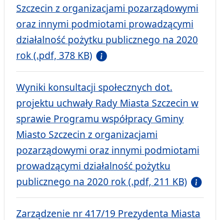
Szczecin z organizacjami pozarządowymi
oraz innymi podmiotami prowadzącymi
działalność pożytku publicznego na 2020
rok (.pdf, 378 KB)
Wyniki konsultacji społecznych dot.
projektu uchwały Rady Miasta Szczecin w
sprawie Programu współpracy Gminy
Miasto Szczecin z organizacjami
pozarządowymi oraz innymi podmiotami
prowadzącymi działalność pożytku
publicznego na 2020 rok (.pdf, 211 KB)
Zarządzenie nr 417/19 Prezydenta Miasta