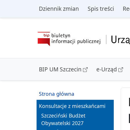
przejdź do głównego menu
przejdź do treśc
Dziennik zmian
Spis treści
Re
BIP UM Szczecin
e-Urząd
Strona główna
Konsultacje z mieszkańcami
Szczeciński Budżet
Obywatelski 2027