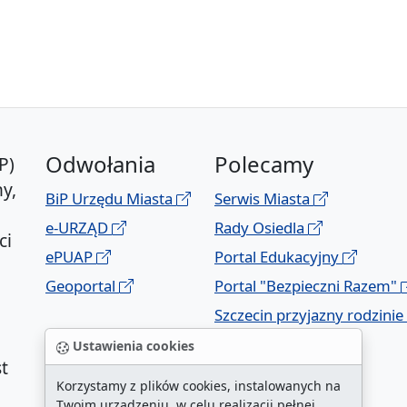
Odwołania
Polecamy
P)
y,
BiP Urzędu Miasta
Serwis Miasta
e-URZĄD
Rady Osiedla
ci
ePUAP
Portal Edukacyjny
Geoportal
Portal "Bezpieczni Razem"
Szczecin przyjazny rodzinie
Ustawienia cookies
t
Korzystamy z plików cookies, instalowanych na
Twoim urządzeniu, w celu realizacji pełnej