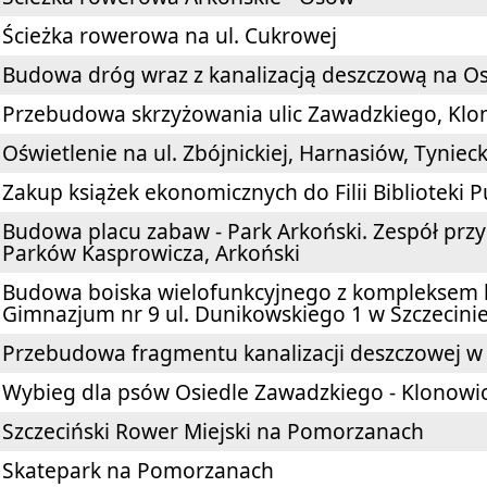
Ścieżka rowerowa na ul. Cukrowej
Budowa dróg wraz z kanalizacją deszczową na O
Przebudowa skrzyżowania ulic Zawadzkiego, Klon
Oświetlenie na ul. Zbójnickiej, Harnasiów, Tyniec
Zakup książek ekonomicznych do Filii Biblioteki P
Budowa placu zabaw - Park Arkoński. Zespół przy
Parków Kasprowicza, Arkoński
Budowa boiska wielofunkcyjnego z kompleksem l
Gimnazjum nr 9 ul. Dunikowskiego 1 w Szczecin
Przebudowa fragmentu kanalizacji deszczowej w u
Wybieg dla psów Osiedle Zawadzkiego - Klonowi
Szczeciński Rower Miejski na Pomorzanach
Skatepark na Pomorzanach