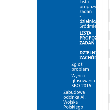
Lista
propozycji
zadań
-
dzielnica
Śródmieście
LISTA
PROPOZYCJI
ZADAŃ
-
DZIELNICA
ZACHÓD
Zgłoś
problem
Wyniki
głosowania
SBO 2016
Zabudowa
odcinka Al.
Wojska
Polskiego