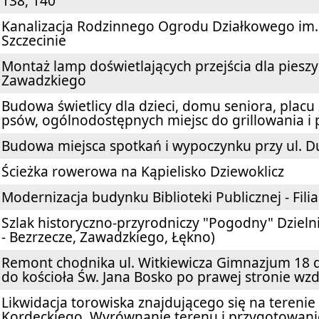
138, 140
Kanalizacja Rodzinnego Ogrodu Działkowego im
Szczecinie
Montaż lamp doświetlających przejścia dla pieszyc
Zawadzkiego
Budowa świetlicy dla dzieci, domu seniora, placu
psów, ogólnodostępnych miejsc do grillowania i 
Budowa miejsca spotkań i wypoczynku przy ul. 
Ścieżka rowerowa na Kąpielisko Dziewoklicz
Modernizacja budynku Biblioteki Publicznej - Filia
Szlak historyczno-przyrodniczy "Pogodny" Dziel
- Bezrzecze, Zawadzkiego, Łękno)
Remont chodnika ul. Witkiewicza Gimnazjum 18 do
do kościoła Św. Jana Bosko po prawej stronie wz
Likwidacja torowiska znajdującego się na terenie
Kordeckiego. Wyrównanie terenu i przygotowanie