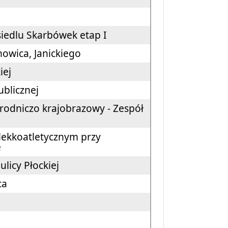
siedlu Skarbówek etap I
owica, Janickiego
kiej
ublicznej
rodniczo krajobrazowy - Zespół
ekkoatletycznym przy
ie
licy Płockiej
ca