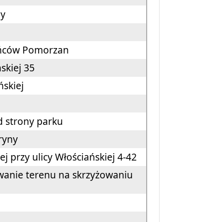
any
zkańców Pomorzan
skiej 35
ńskiej
d strony parku
oryny
j przy ulicy Włościańskiej 4-42
anie terenu na skrzyżowaniu