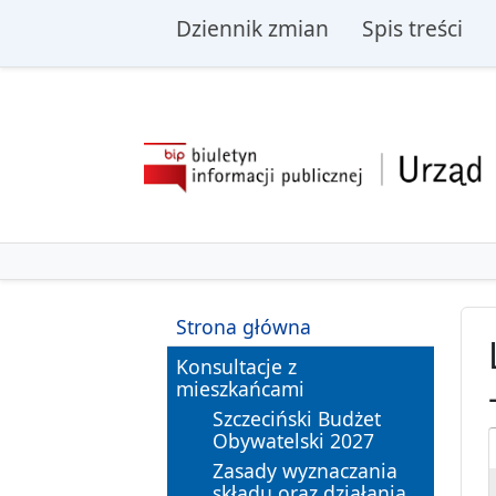
przejdź do głównego menu
przejdź do treśc
Dziennik zmian
Spis treści
BIP UM Szczecin
e-Urząd
Strona główna
Konsultacje z
mieszkańcami
Szczeciński Budżet
Obywatelski 2027
Zasady wyznaczania
składu oraz działania