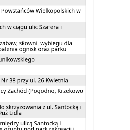
. Powstańców Wielkopolskich w
h w ciągu ulic Szafera i
 zabaw, siłowni, wybiegu dla
palenia ognisk oraz parku
Dunikowskiego
 Nr 38 przy ul. 26 Kwietnia
nicy Zachód (Pogodno, Krzekowo
 skrzyżowania z ul. Santocką i
dłuż Lidla
 między ulicą Santocką i
 gruntu pod park rekreacji i