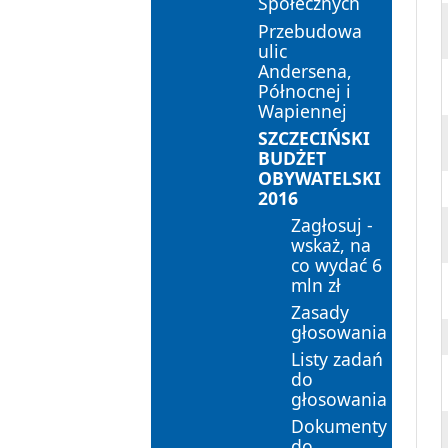
Społecznych
Przebudowa
ulic
Andersena,
Północnej i
Wapiennej
SZCZECIŃSKI
BUDŻET
OBYWATELSKI
2016
Zagłosuj -
wskaż, na
co wydać 6
mln zł
Zasady
głosowania
Listy zadań
do
głosowania
Dokumenty
do