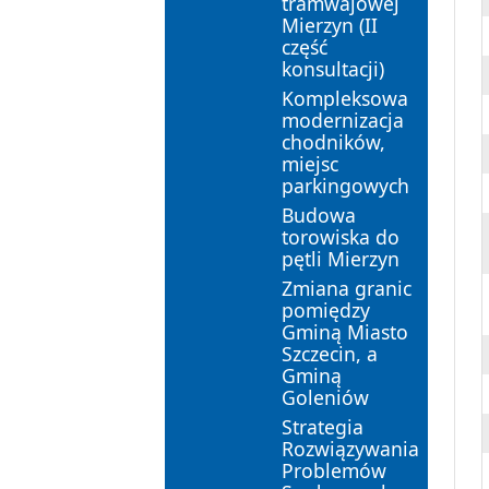
tramwajowej
Mierzyn (II
część
konsultacji)
Kompleksowa
modernizacja
chodników,
miejsc
parkingowych
Budowa
torowiska do
pętli Mierzyn
Zmiana granic
pomiędzy
Gminą Miasto
Szczecin, a
Gminą
Goleniów
Strategia
Rozwiązywania
Problemów