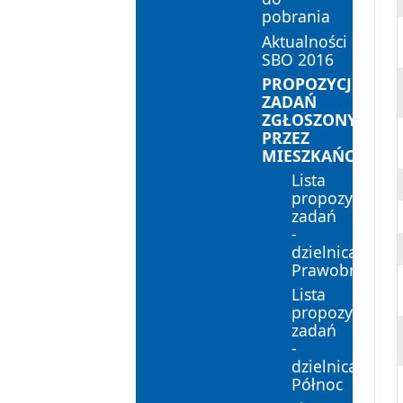
pobrania
Aktualności
SBO 2016
PROPOZYCJE
ZADAŃ
ZGŁOSZONYCH
PRZEZ
MIESZKAŃCÓW
Lista
propozycji
zadań
-
dzielnica
Prawobrzeże
Lista
propozycji
zadań
-
dzielnica
Północ