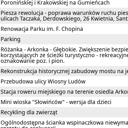
Poronińskiej i Krakowskiej na Gumieńcach
Piesza rewolucja - poprawa warunków ruchu pies
ulicach Taczaka, Derdowskiego, 26 Kwietnia, San
Renowacja Parku im. F. Chopina
Parking
Różanka - Arkonka - Głębokie. Zwiększenie bezp
korzystających ze ścieżki turystyczno - rekreacyj
oznakowanie poz. i pion.
Rekonstrukcja historycznej zabudowy mostu na j
Przebudowa ulicy Wiosny Ludów
Stacja roweru miejskiego na terenie osiedla Ark
Mini wioska "Słowińców" - wersja dla dzieci
Recykling dla zwierząt
Ogólnodostępna ścianka wspinaczkowa niewymag