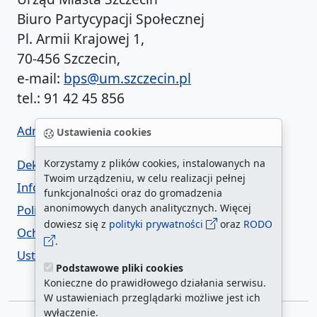
Biuro Partycypacji Społecznej
Pl. Armii Krajowej 1,
70-456 Szczecin,
e-mail:
bps@um.szczecin.pl
tel.: 91 42 45 856
Administrator BIP UM
Ustawienia cookies
Korzystamy z plików cookies, instalowanych na
Deklaracja dostępności
Twoim urządzeniu, w celu realizacji pełnej
Informacja o urzędzie w ETR
funkcjonalności oraz do gromadzenia
anonimowych danych analitycznych. Więcej
Polityka prywatności
dowiesz się z
polityki prywatności
oraz
RODO
Ochrona danych osobowych
.
Ustawienia cookies
Podstawowe pliki cookies
Konieczne do prawidłowego działania serwisu.
W ustawieniach przeglądarki możliwe jest ich
wyłączenie.