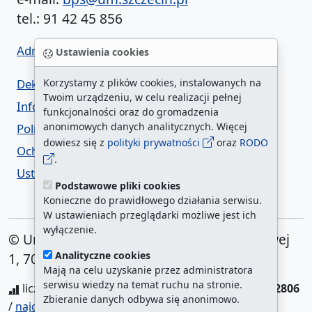
tel.: 91 42 45 856
Administrator BIP UM
Ustawienia cookies
Deklaracja dostępności
Korzystamy z plików cookies, instalowanych na
Twoim urządzeniu, w celu realizacji pełnej
Informacja o urzędzie w ETR
funkcjonalności oraz do gromadzenia
anonimowych danych analitycznych. Więcej
Polityka prywatności
dowiesz się z
polityki prywatności
oraz
RODO
Ochrona danych osobowych
.
Ustawienia cookies
Podstawowe pliki cookies
Konieczne do prawidłowego działania serwisu.
W ustawieniach przeglądarki możliwe jest ich
wyłączenie.
© Urząd Miasta Szczecin. Plac Armii Krajowej
Analityczne cookies
1, 70-456 Szczecin
Mają na celu uzyskanie przez administratora
serwisu wiedzy na temat ruchu na stronie.
liczba wyświetleń:
3404164
/ aktualna strona:
132806
Zbieranie danych odbywa się anonimowo.
/
najczęściej odwiedzane strony