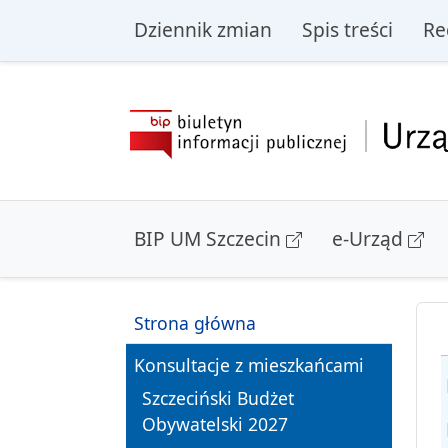
przejdź do głównego menu
przejdź do treśc
Dziennik zmian
Spis treści
Re
BIP UM Szczecin
e-Urząd
Strona główna
Konsultacje z mieszkańcami
Szczeciński Budżet
Obywatelski 2027