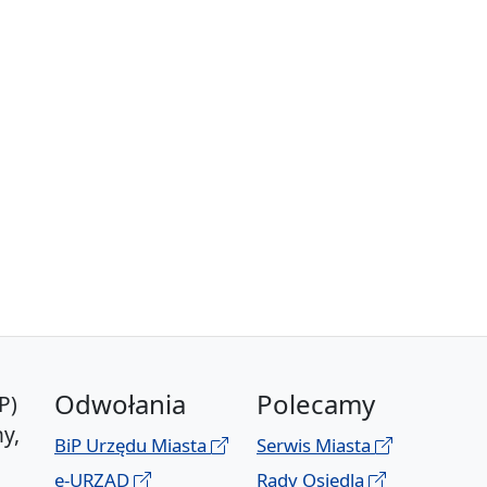
Odwołania
Polecamy
P)
y,
BiP Urzędu Miasta
Serwis Miasta
e-URZĄD
Rady Osiedla