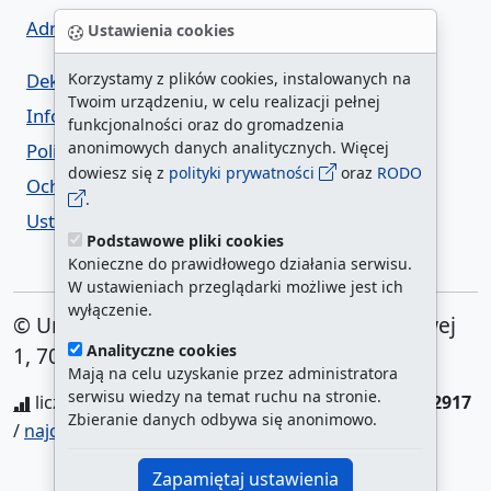
Administrator BIP UM
Ustawienia cookies
Deklaracja dostępności
Korzystamy z plików cookies, instalowanych na
Twoim urządzeniu, w celu realizacji pełnej
Informacja o urzędzie w ETR
funkcjonalności oraz do gromadzenia
anonimowych danych analitycznych. Więcej
Polityka prywatności
dowiesz się z
polityki prywatności
oraz
RODO
Ochrona danych osobowych
.
Ustawienia cookies
Podstawowe pliki cookies
Konieczne do prawidłowego działania serwisu.
W ustawieniach przeglądarki możliwe jest ich
wyłączenie.
© Urząd Miasta Szczecin. Plac Armii Krajowej
Analityczne cookies
1, 70-456 Szczecin
Mają na celu uzyskanie przez administratora
serwisu wiedzy na temat ruchu na stronie.
liczba wyświetleń:
3402461
/ aktualna strona:
132917
Zbieranie danych odbywa się anonimowo.
/
najczęściej odwiedzane strony
Zapamiętaj ustawienia